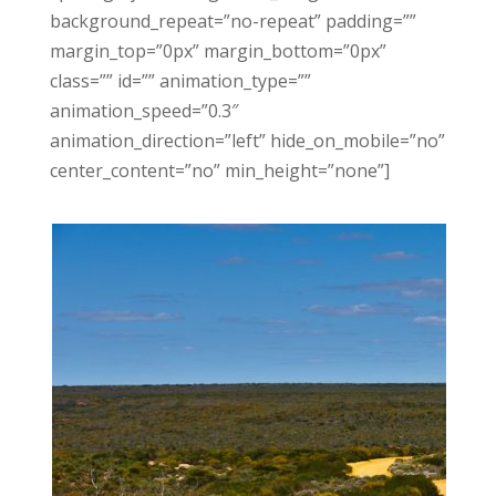
background_repeat=”no-repeat” padding=””
margin_top=”0px” margin_bottom=”0px”
class=”” id=”” animation_type=””
animation_speed=”0.3″
animation_direction=”left” hide_on_mobile=”no”
center_content=”no” min_height=”none”]