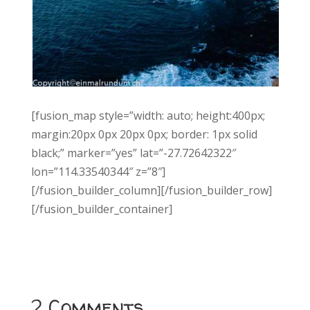
[fusion_map style=”width: auto; height:400px;
margin:20px 0px 20px 0px; border: 1px solid
black;” marker=”yes” lat=”-27.72642322″
lon=”114.33540344″ z=”8″]
[/fusion_builder_column][/fusion_builder_row]
[/fusion_builder_container]
2 Comments